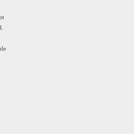
ot
d.
hle