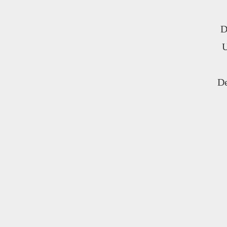
D
U
De